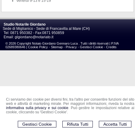
Venerdì 9-13 e 15-19
Studio Notarile Giordano
Sede di Miglianico - Sede di Francavilla al Mare (CH)
Tel:
0871 950382 -
Fax
:
0871 950859
Email:
glgiordano@notariato.it
© 2026 Copyright Notaio Giordano Gennaro Luca . Tutti i diritti riservati | P.IVA
02689380646 |
Cookie Policy
-
Sitemap
-
Privacy
-
Gestisci Cookie
-
Credits
Ci serviamo dei cookie per diversi fini, tra l'altro per consentire funzioni del sito
web e attività di marketing mirate. Per maggiori informazioni, riveda la nostra
informativa sulla privacy e sui cookie
. Può gestire le impostazioni relative ai
cookie, cliccando su 'Gestisci Cookie'.
Gestisci Cookie
Rifiuta Tutti
Accetta Tutti