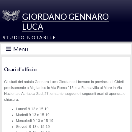
GIORDANO GENNARO
LUCA
STUDIO NOTARILE
Menu
Orari d'ufficio
Gli studi del notaio Gennaro Luca Giordano si trovano in provincia di Chieti
precisamente a Miglianico in Via Roma 115, e a Francavilla al Mare in Via
Nazionale Adriatica Sud, 27; entrambi seguono i seguenti orari di apertura e
chiusura:
Lunedì 9-13 e 15-19
Martedì 9-13 e 15-19
Mercoledì 9-13 e 15-19
Giovedì 9-13 e 15-19