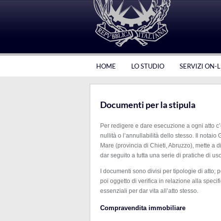
HOME
LO STUDIO
SERVIZI ON-L
Documenti per la stipula
Per redigere e dare esecuzione a ogni atto c
nullità o l’annullabilità dello stesso. Il notai
Mare (provincia di Chieti, Abruzzo), mette a 
dar seguito a tutta una serie di pratiche di u
I documenti sono divisi per tipologie di atto;
poi oggetto di verifica in relazione alla spe
essenziali per dar vita all’atto stesso.
Compravendita immobiliare