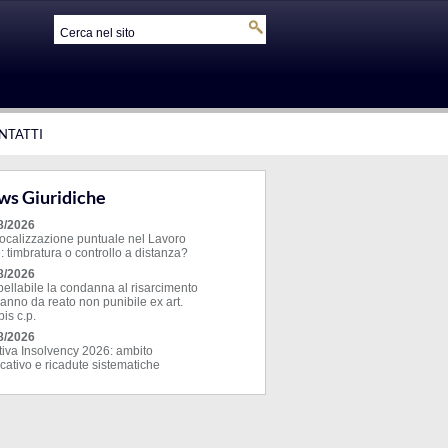
NTATTI
s Giuridiche
8/2026
ocalizzazione puntuale nel Lavoro
: timbratura o controllo a distanza?
8/2026
pellabile la condanna al risarcimento
anno da reato non punibile ex art.
is c.p.
8/2026
ttiva Insolvency 2026: ambito
cativo e ricadute sistematiche