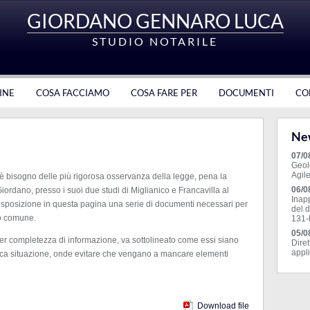
GIORDANO GENNARO LUCA
STUDIO NOTARILE
INE
COSA FACCIAMO
COSA FARE PER
DOCUMENTI
CO
New
07/0
Geol
Agile
’è bisogno delle più rigorosa osservanza della legge, pena la
06/0
o Giordano, presso i suoi due studi di Miglianico e Francavilla al
Inap
disposizione in questa pagina una serie di documenti necessari per
del d
so comune.
131-b
05/0
 per completezza di informazione, va sottolineato come essi siano
Dire
appli
cifica situazione, onde evitare che vengano a mancare elementi
Download file