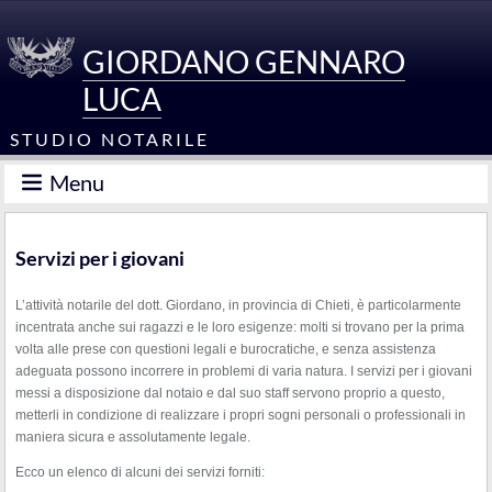
GIORDANO GENNARO
LUCA
STUDIO NOTARILE
Menu
Servizi per i giovani
L’attività notarile del dott. Giordano, in provincia di Chieti, è particolarmente
incentrata anche sui ragazzi e le loro esigenze: molti si trovano per la prima
volta alle prese con questioni legali e burocratiche, e senza assistenza
adeguata possono incorrere in problemi di varia natura. I servizi per i giovani
messi a disposizione dal notaio e dal suo staff servono proprio a questo,
metterli in condizione di realizzare i propri sogni personali o professionali in
maniera sicura e assolutamente legale.
Ecco un elenco di alcuni dei servizi forniti: