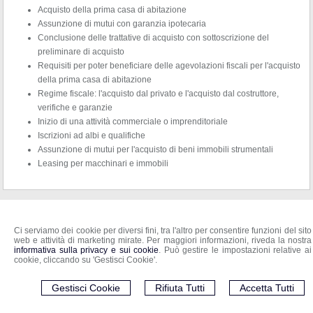
Acquisto della prima casa di abitazione
Assunzione di mutui con garanzia ipotecaria
Conclusione delle trattative di acquisto con sottoscrizione del
preliminare di acquisto
Requisiti per poter beneficiare delle agevolazioni fiscali per l'acquisto
della prima casa di abitazione
Regime fiscale: l'acquisto dal privato e l'acquisto dal costruttore,
verifiche e garanzie
Inizio di una attività commerciale o imprenditoriale
Iscrizioni ad albi e qualifiche
Assunzione di mutui per l'acquisto di beni immobili strumentali
Leasing per macchinari e immobili
Studio Notarile Giordano
Sede di Miglianico - Sede di Francavilla al Mare (CH)
Ci serviamo dei cookie per diversi fini, tra l'altro per consentire funzioni del sito
Tel:
0871 950382 -
Fax
:
0871 950859
web e attività di marketing mirate. Per maggiori informazioni, riveda la nostra
Email:
glgiordano@notariato.it
informativa sulla privacy e sui cookie
. Può gestire le impostazioni relative ai
cookie, cliccando su 'Gestisci Cookie'.
© 2026 Copyright Notaio Giordano Gennaro Luca . Tutti i diritti riservati | P.IVA
02689380646 |
Cookie Policy
-
Sitemap
-
Privacy
-
Gestisci Cookie
-
Credits
Gestisci Cookie
Rifiuta Tutti
Accetta Tutti